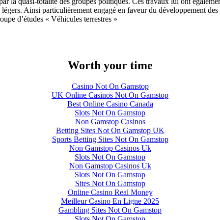
ar la quasi-totalité des groupes politiques. Ces travaux lui ont égalem
res légers. Ainsi particulièrement engagé en faveur du développement des t
roupe d’études « Véhicules terrestres »
Worth your time
Casino Not On Gamstop
UK Online Casinos Not On Gamstop
Best Online Casino Canada
Slots Not On Gamstop
Non Gamstop Casinos
Betting Sites Not On Gamstop UK
Sports Betting Sites Not On Gamstop
Non Gamstop Casinos Uk
Slots Not On Gamstop
Non Gamstop Casinos Uk
Slots Not On Gamstop
Sites Not On Gamstop
Online Casino Real Money
Meilleur Casino En Ligne 2025
Gambling Sites Not On Gamstop
Slots Not On Gamstop