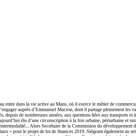
 entre dans la vie active au Mans, où il exerce le métier de commercia
s’engager auprès d’Emmanuel Macron, dont il partage pleinement les vale
s, depuis de nombreuses années, aux questions liées aux transports et à 
ourd’hui élu d’une circonscription à la fois urbaine, périurbaine et rura
es, intermodalité... Alors Secrétaire de la Commission du développement d
uviaux » pour le projet de loi de finances 2019. Siégeant également au s