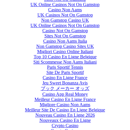
UK Online Casinos Not On Gamstop
Casino Non Aams
UK Casinos Not On Gamstop
Non Gamstop Casino UK
UK Online Casinos Not On Gamstop
Casino Not On Gamstop
Sites Not On Gamstop
Casino Non Aams Italia
Non Gamstop Casino Sites UK
Migliori Casino Online Italiani
Top 10 Casino En Ligne Belgique
Siti Scommesse Non Aams Italiani
Paris Sportif Tennis
Site De Paris Sportif
Casino En Ligne France
Jeu Sweet Bonanza Avis
ブック メーカー オッズ
Casino App Real Money
Meilleur Casino En Ligne France
Migliore Casino Non Aams
Meilleur Site De Casino En Ligne Belgique
Nouveau Casino En Ligne 2026
Nouveaux Casino En Ligne
Crypto Casino