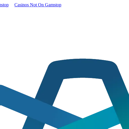
stop
Casinos Not On Gamstop